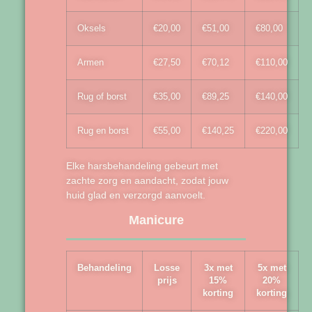
Oksels
€20,00
€51,00
€80,00
Armen
€27,50
€70,12
€110,00
Rug of borst
€35,00
€89,25
€140,00
Rug en borst
€55,00
€140,25
€220,00
Elke harsbehandeling gebeurt met
zachte zorg en aandacht, zodat jouw
huid glad en verzorgd aanvoelt.
Manicure
Behandeling
Losse
3x met
5x met
prijs
15%
20%
korting
korting