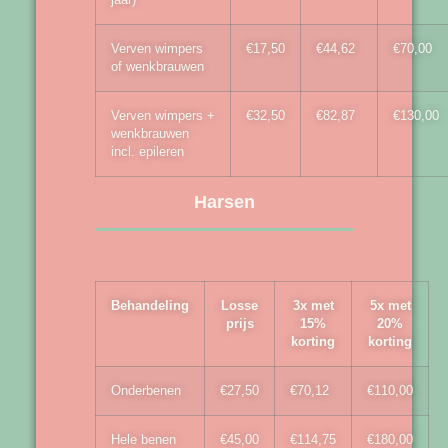
Verven wimpers
€17,50
€44,62
€70,00
of wenkbrauwen
Verven wimpers +
€32,50
€82,87
€130,00
wenkbrauwen
incl. epileren
Harsen
Behandeling
Losse
3x met
5x met
prijs
15%
20%
korting
korting
Onderbenen
€27,50
€70,12
€110,00
Hele benen
€45,00
€114,75
€180,00