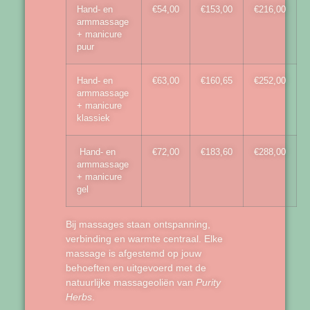
Hand- en
€54,00
€153,00
€216,00
armmassage
+ manicure
puur
Hand- en
€63,00
€160,65
€252,00
armmassage
+ manicure
klassiek
Hand- en
€72,00
€183,60
€288,00
armmassage
+ manicure
gel
Bij massages staan ontspanning,
verbinding en warmte centraal. Elke
massage is afgestemd op jouw
behoeften en uitgevoerd met de
natuurlijke massageoliën van
Purity
Herbs
.