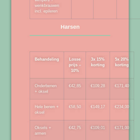
wenkbrauwen
incl. epileren
Harsen
Behandeling
Losse
3x 15%
5x 20%
prijs –
korting
korting
10%
Onderbenen
€42,85
€109,28
€171,40
+ oksel
Hele benen +
€58,50
€149,17
€234,00
oksel
Oksels +
€42,75
€109,01
€171,00
armen