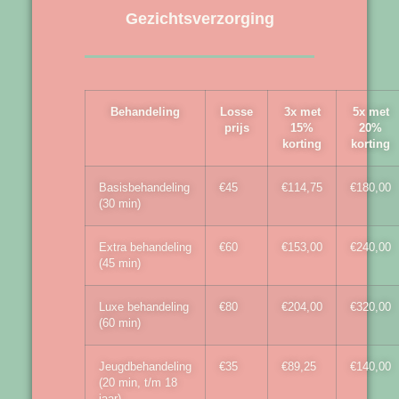
Gezichtsverzorging
Behandeling
Losse
3x met
5x met
prijs
15%
20%
korting
korting
Basisbehandeling
€45
€114,75
€180,00
(30 min)
Extra behandeling
€60
€153,00
€240,00
(45 min)
Luxe behandeling
€80
€204,00
€320,00
(60 min)
Jeugdbehandeling
€35
€89,25
€140,00
(20 min, t/m 18
jaar)