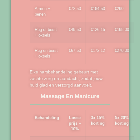
Armen +
€72,50
€184,50
€290
benen
Rug of borst
€49,50
€126,15
€198.00
+ oksels
Rug en borst
€67,50
€172,12
€270,00
+ oksels
Elke harsbehandeling gebeurt met
zachte zorg en aandacht, zodat jouw
huid glad en verzorgd aanvoelt.
Massage En Manicure
Behandeling
Losse
3x 15%
5x 20%
prijs –
korting
korting
10%