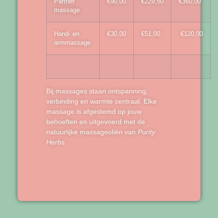
Partner
€90,00
€229,50
€360,00
massage
Hand- en
€30,00
€51,00
€120,00
armmassage
Bij massages staan ontspanning,
verbinding en warmte centraal. Elke
massage is afgestemd op jouw
behoeften en uitgevoerd met de
natuurlijke massageoliën van
Purity
Herbs
.