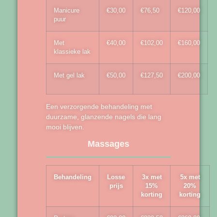
Manicure
€30,00
€76,50
€120,00
puur
Met
€40,00
€102,00
€160,00
klassieke lak
Met gel lak
€50,00
€127,50
€200,00
Een verzorgende behandeling met
duurzame, glanzende nagels die lang
mooi blijven.
Massages
Behandeling
Losse
3x met
5x met
prijs
15%
20%
korting
korting