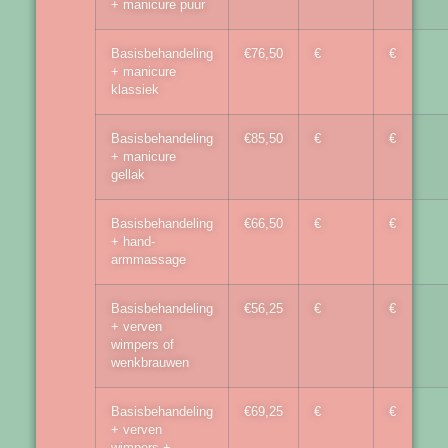
+ manicure puur
Basisbehandeling
€76,50
€
€
+ manicure
klassiek
Basisbehandeling
€85,50
€
€
+ manicure
gellak
Basisbehandeling
€66,50
€
€
+ hand-
armmassage
Basisbehandeling
€56,25
€
€
+ verven
wimpers of
wenkbrauwen
Basisbehandeling
€69,25
€
€
+ verven
wimpers +